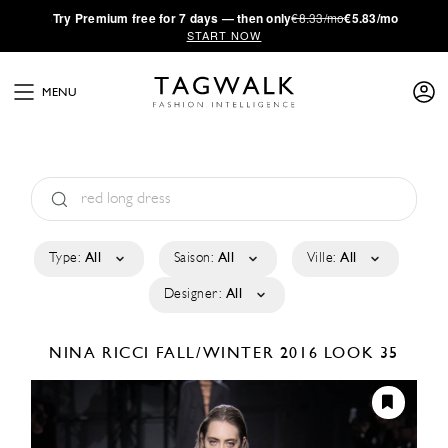
·
Try
Premium
free for 7 days — then only
€8.33/mo
€5.83/mo
START NOW
MENU
Type:
All
Saison:
All
Ville:
All
Designer:
All
NINA RICCI
FALL/WINTER 2016
LOOK 35