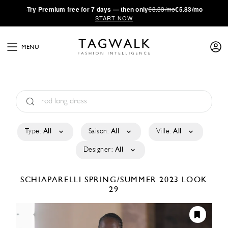
·
Try
Premium
free for 7 days — then only
€8.33/mo
€5.83/mo
START NOW
MENU
Type:
All
Saison:
All
Ville:
All
Designer:
All
SCHIAPARELLI
SPRING/SUMMER 2023
LOOK
29