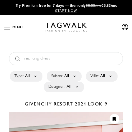
·
Try
Premium
free for 7 days — then only
€8.33/mo
€5.83/mo
START NOW
MENU
Type:
All
Saison:
All
Ville:
All
Designer:
All
GIVENCHY
RESORT 2024
LOOK 9