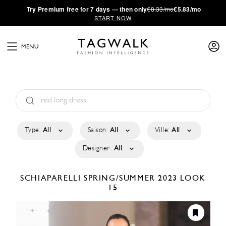
·
Try
Premium
free for 7 days — then only
€8.33/mo
€5.83/mo
START NOW
MENU
Type:
All
Saison:
All
Ville:
All
Designer:
All
SCHIAPARELLI
SPRING/SUMMER 2023
LOOK
15