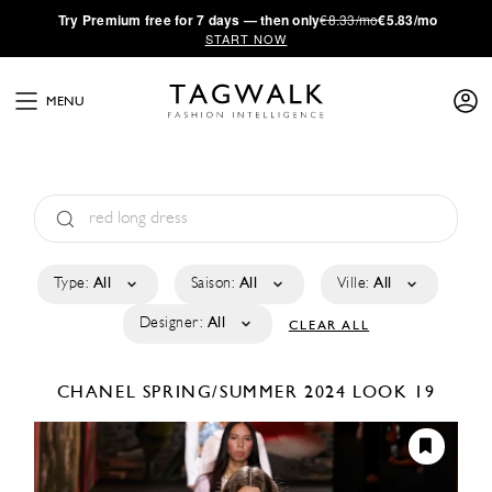
·
Try
Premium
free for 7 days — then only
€8.33/mo
€5.83/mo
START NOW
MENU
Type:
All
Saison:
All
Ville:
All
Designer:
All
CLEAR ALL
CHANEL
SPRING/SUMMER 2024
LOOK 19