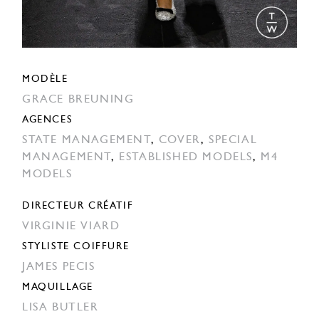
MODÈLE
GRACE BREUNING
AGENCES
STATE MANAGEMENT
,
COVER
,
SPECIAL
MANAGEMENT
,
ESTABLISHED MODELS
,
M4
MODELS
DIRECTEUR CRÉATIF
VIRGINIE VIARD
STYLISTE COIFFURE
JAMES PECIS
MAQUILLAGE
LISA BUTLER