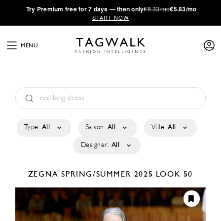
·
Try
Premium
free for 7 days — then only
€8.33/mo
€5.83/mo
START NOW
MENU
Type:
All
Saison:
All
Ville:
All
Designer:
All
ZEGNA
SPRING/SUMMER 2025
LOOK 50