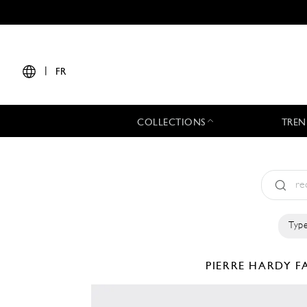
|
FR
COLLECTIONS
TREN
Type
PIERRE HARDY
F