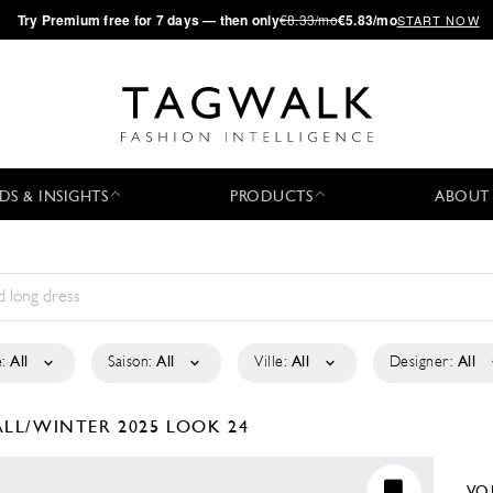
·
Try
Premium
free for 7 days — then only
€8.33/mo
€5.83/mo
START NOW
DS & INSIGHTS
PRODUCTS
ABOUT
:
All
Saison:
All
Ville:
All
Designer:
All
ALL/WINTER 2025
LOOK 24
VO