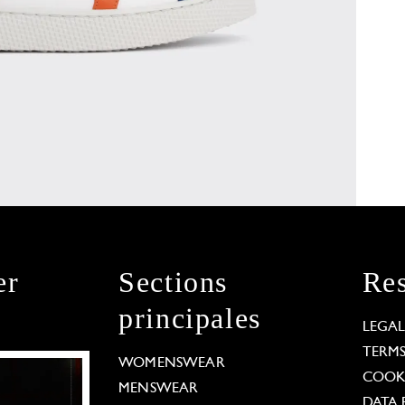
er
Sections
Res
principales
LEGA
TERM
WOMENSWEAR
COOKI
MENSWEAR
DATA 