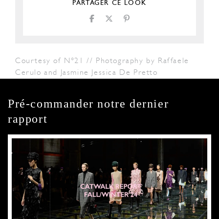
PARTAGER CE LOOK
Courtesy of N°21 // Photography by Raffaele
Cerulo and Jasmine Jessica De Pretto
Pré-commander notre dernier
rapport