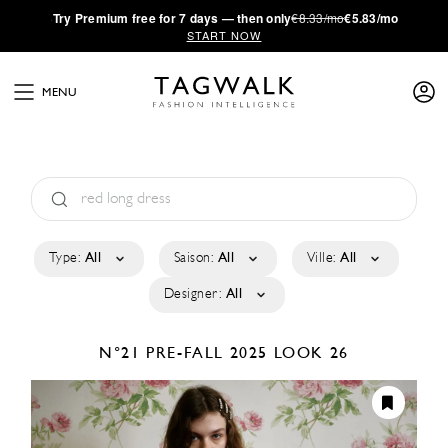
·
Try
Premium
free for 7 days — then only
€8.33/mo
€5.83/mo
START NOW
MENU
Type:
All
Saison:
All
Ville:
All
Designer:
All
N°21
PRE-FALL 2025
LOOK 26