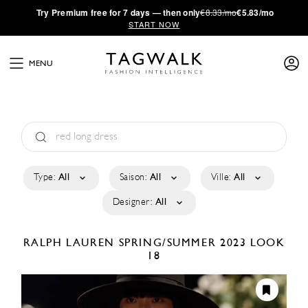
·
Try
Premium
free for 7 days — then only
€8.33/mo
€5.83/mo
START NOW
MENU
Type:
All
Saison:
All
Ville:
All
Designer:
All
RALPH LAUREN
SPRING/SUMMER 2023
LOOK
18