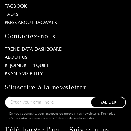
TAGBOOK
TALKS
PRESS ABOUT TAGWALK
Contactez-nous
TREND DATA DASHBOARD
ABOUT US
REJOINDRE L'ÉQUIPE
BRAND VISIBILITY
S'inscrire à la newsletter
VALIDER
En vous abonnant, vous acceptez de recevoir nos newsletters. Pour plus
d'informations, consulter notre
Politique de confidentialité
.
Our website uses cookies
Télécharger l'app
Suivez-nous