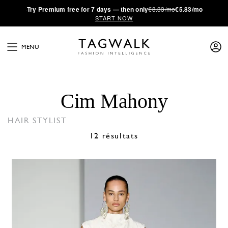
·
Try
Premium
free for 7 days — then only
€8.33/mo
€5.83/mo
START NOW
MENU
Cim Mahony
HAIR STYLIST
12 résultats