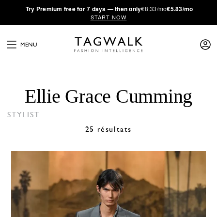
·
Try
Premium
free for 7 days — then only
€8.33/mo
€5.83/mo
START NOW
MENU
Ellie Grace Cumming
STYLIST
25 résultats