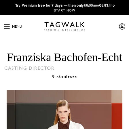
·
Try
Premium
free for 7 days — then only
€8.33/mo
€5.83/mo
START NOW
MENU
Franziska Bachofen-Echt
CASTING DIRECTOR
9 résultats