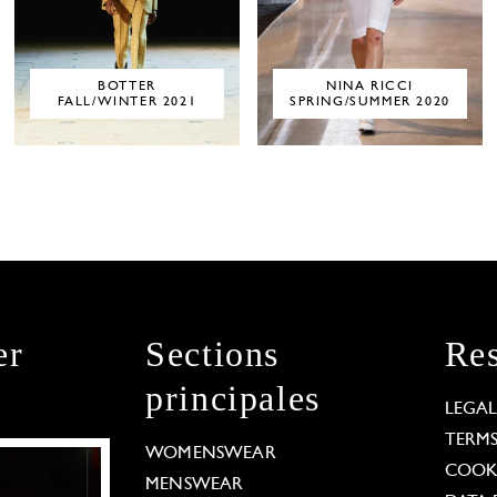
BOTTER
NINA RICCI
FALL/WINTER 2021
SPRING/SUMMER 2020
er
Sections
Res
principales
LEGA
TERM
WOMENSWEAR
COOKI
MENSWEAR