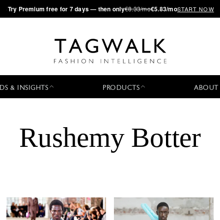
·
Try
Premium
free for 7 days — then only
€8.33/mo
€5.83/mo
START NOW
DS & INSIGHTS
PRODUCTS
ABOUT
Rushemy Botter