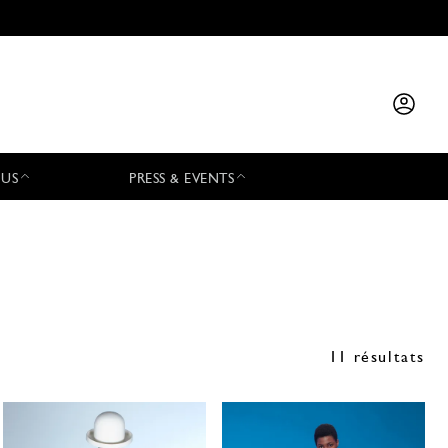
 US
PRESS & EVENTS
11 résultats