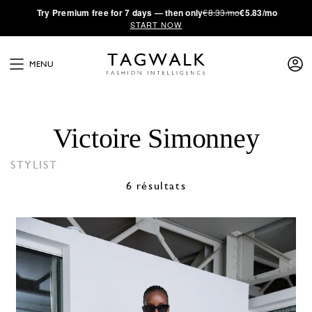
·
Try
Premium
free for 7 days — then only
€8.33/mo
€5.83/mo
START NOW
MENU
Victoire Simonney
STYLIST
6 résultats