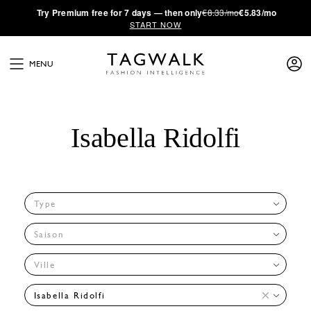
·
Try
Premium
free for 7 days — then only
€8.33/mo
€5.83/mo
START NOW
MENU
Isabella Ridolfi
Type
Saison
Ville
Isabella Ridolfi