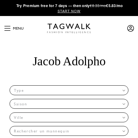
·
Try
Premium
free for 7 days — then only
€8.33/mo
€5.83/mo
START NOW
MENU
Jacob Adolpho
Type
Saison
Ville
Rechercher un mannequin