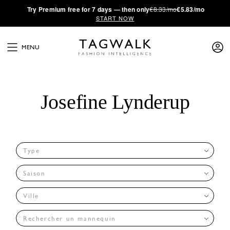
·
Try
Premium
free for 7 days — then only
€8.33/mo
€5.83/mo
START NOW
MENU
Josefine Lynderup
Type
Saison
Ville
Rechercher un mannequin