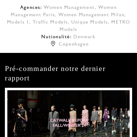
Agences:
Women Management
,
Women
Management Paris
,
Women Management Milan
,
Models 1
,
Traffic Models
,
Unique Models
,
METRO
Models
Nationalité:
Denmark
Copenhagen
Pré-commander notre dernier
rapport