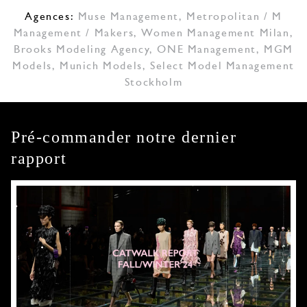
Agences:
Muse Management
,
Metropolitan / M
Management / Makers
,
Women Management Milan
,
Brooks Modeling Agency
,
ONE Management
,
MGM
Models
,
Munich Models
,
Select Model Management
Stockholm
Pré-commander notre dernier
rapport