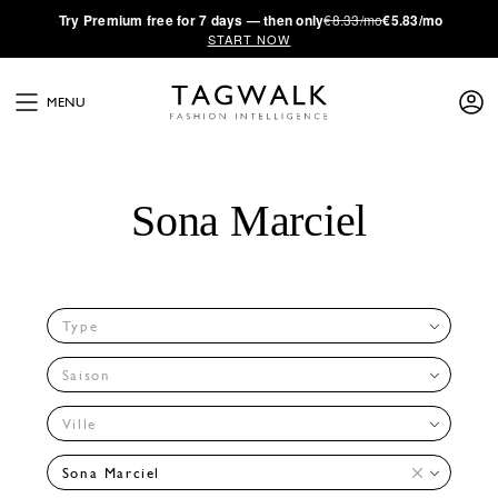
·
Try
Premium
free for 7 days — then only
€8.33/mo
€5.83/mo
START NOW
MENU
Sona Marciel
Type
Saison
Ville
Sona Marciel