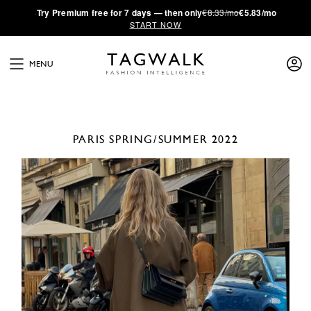
·
Try
Premium
free for 7 days — then only
€8.33/mo
€5.83/mo
START NOW
MENU
PARIS
SPRING/SUMMER 2022