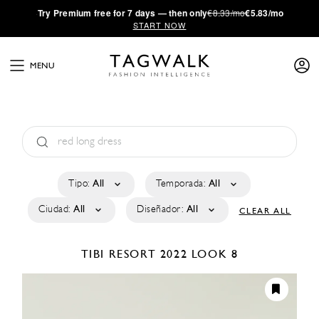
·
Try
Premium
free for 7 days — then only
€8.33/mo
€5.83/mo
START NOW
MENU
Tipo:
All
Temporada:
All
Ciudad:
All
Diseñador:
All
CLEAR ALL
TIBI
RESORT 2022
LOOK 8