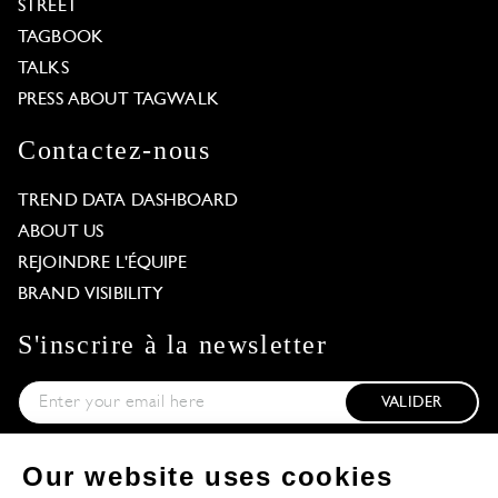
STREET
TAGBOOK
TALKS
PRESS ABOUT TAGWALK
Contactez-nous
TREND DATA DASHBOARD
ABOUT US
REJOINDRE L'ÉQUIPE
BRAND VISIBILITY
S'inscrire à la newsletter
VALIDER
En vous abonnant, vous acceptez de recevoir nos newsletters. Pour plus
d'informations, consulter notre
Politique de confidentialité
.
Our website uses cookies