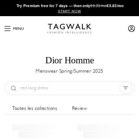
·
Try
Premium
free for 7 days — then only
€8.33/mo
€5.83/mo
START NOW
MENU
Dior Homme
Menswear Spring/Summer 2025
Type:
All
Saison:
All
Ville:
All
Toutes les collections
Review
Designer:
All
Clear all