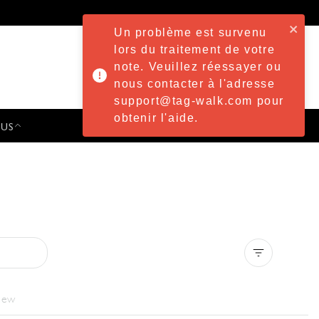
Un problème est survenu
lors du traitement de votre
note. Veuillez réessayer ou
nous contacter à l'adresse
support@tag-walk.com pour
obtenir l'aide.
 US
PRESS & EVENTS
Clear all
iew