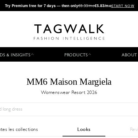
·
Try
Premium
free for 7 days — then only
€8.33/mo
€5.83/mo
START NOW
DS & INSIGHTS
PRODUCTS
ABOUT
MM6 Maison Margiela
Womenswear Resort 2026
Saison:
All
Ville:
All
Designer:
All
tes les collections
Looks
Rev