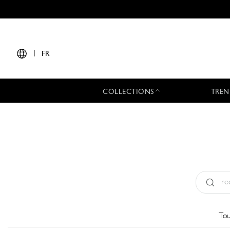
|
FR
COLLECTIONS
TREN
Type:
All
Tou