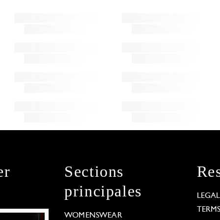
er
Sections
Res
principales
LEGA
TERM
WOMENSWEAR