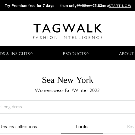
·
Try
Premium
free for 7 days — then only
€8.33/mo
€5.83/mo
START NOW
DS & INSIGHTS
PRODUCTS
ABOUT
Sea New York
Womenswear Fall/Winter 2023
Saison:
All
Ville:
All
Designer:
All
tes les collections
Looks
Rev