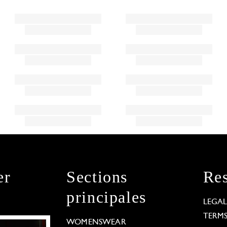
er
Sections
Res
principales
LEGA
TERM
WOMENSWEAR