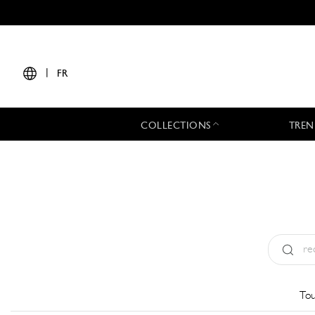
|
FR
COLLECTIONS
TREN
Type:
All
Tou