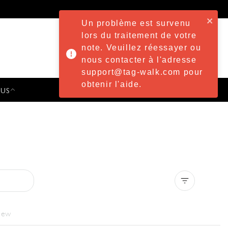
Un problème est survenu
lors du traitement de votre
note. Veuillez réessayer ou
nous contacter à l'adresse
support@tag-walk.com pour
obtenir l'aide.
 US
PRESS & EVENTS
Clear all
iew