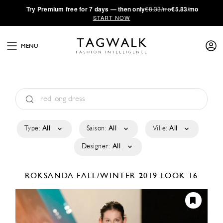
·
Try
Premium
free for 7 days — then only
€8.33/mo
€5.83/mo
START NOW
MENU
Type:
All
Saison:
All
Ville:
All
Designer:
All
ROKSANDA
FALL/WINTER 2019
LOOK 16