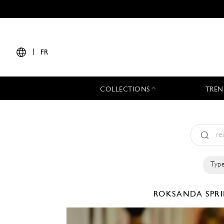
|
FR
COLLECTIONS
TREN
Type
ROKSANDA
SPR