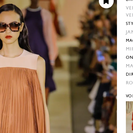
VE
VE
ST
JA
MA
MI
ON
M
DI
RO
VO