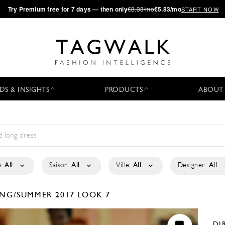
·
Try
Premium
free for 7 days — then only
€8.33/mo
€5.83/mo
START NOW
DS & INSIGHTS
PRODUCTS
ABOUT
:
All
Saison:
All
Ville:
All
Designer:
All
ING/SUMMER 2017
LOOK 7
DI