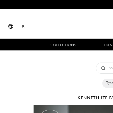
|
FR
COLLECTIONS
TREN
Type
KENNETH IZE
F