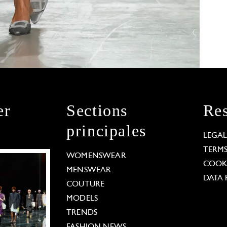
er
Sections
Res
principales
LEGA
TERM
WOMENSWEAR
COOKI
MENSWEAR
DATA 
COUTURE
MODELS
TRENDS