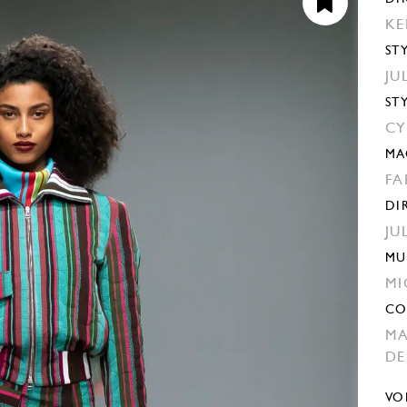
KE
ST
JU
ST
CY
MA
FA
DI
JU
MU
MI
CO
MA
DE
VO