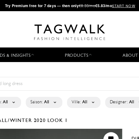
·
Try
Premium
free for 7 days — then only
€8.33/mo
€5.83/mo
START NOW
DS & INSIGHTS
PRODUCTS
ABOUT
:
All
Saison:
All
Ville:
All
Designer:
All
ALL/WINTER 2020
LOOK 1
DI