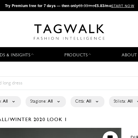
·
Try
Premium
free for 7 days — then only
€8.33/mo
€5.83/mo
START NOW
DS & INSIGHTS
PRODUCTS
ABOUT
:
All
Stagione:
All
Città:
All
Stilista:
All
ALL/WINTER 2020
LOOK 1
DI