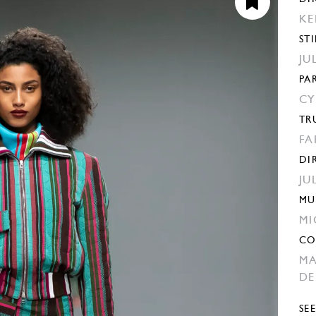
KE
STI
JU
PA
CY
TR
FA
DI
JU
MU
MI
CO
MA
DE
SE