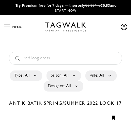
·
Try
Premium
free for 7 days — then only
€8.33/mo
€5.83/mo
START NOW
MENU
Type:
All
Saison:
All
Ville:
All
Designer:
All
ANTIK BATIK
SPRING/SUMMER 2022
LOOK 17