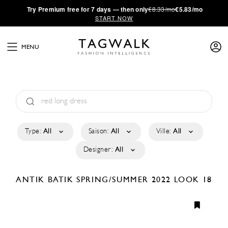
·
Try
Premium
free for 7 days — then only
€8.33/mo
€5.83/mo
START NOW
MENU
Type:
All
Saison:
All
Ville:
All
Designer:
All
ANTIK BATIK
SPRING/SUMMER 2022
LOOK 18