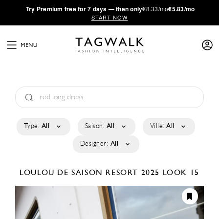
·
Try
Premium
free for 7 days — then only
€8.33/mo
€5.83/mo
START NOW
MENU
Type:
All
Saison:
All
Ville:
All
Designer:
All
LOULOU DE SAISON
RESORT 2025
LOOK 15