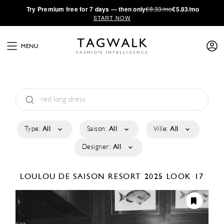
·
Try
Premium
free for 7 days — then only
€8.33/mo
€5.83/mo
START NOW
MENU
Type:
All
Saison:
All
Ville:
All
Designer:
All
LOULOU DE SAISON
RESORT 2025
LOOK 17