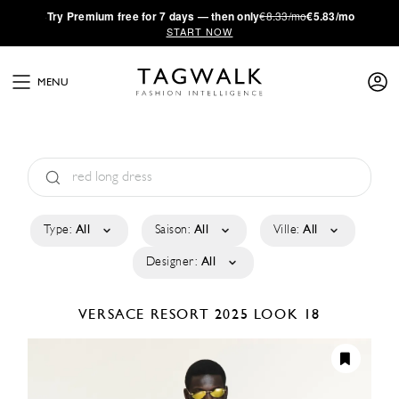
·
Try
Premium
free for 7 days — then only
€8.33/mo
€5.83/mo
START NOW
MENU
Type:
All
Saison:
All
Ville:
All
Designer:
All
VERSACE
RESORT 2025
LOOK 18