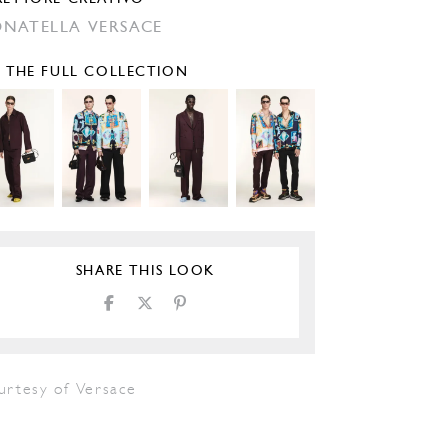
NATELLA VERSACE
E THE FULL COLLECTION
SHARE THIS LOOK
urtesy of Versace