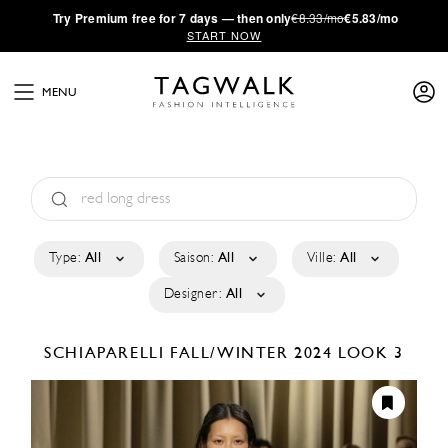
·
Try
Premium
free for 7 days — then only
€8.33/mo
€5.83/mo
START NOW
MENU
Type:
All
Saison:
All
Ville:
All
Designer:
All
SCHIAPARELLI
FALL/WINTER 2024
LOOK 3