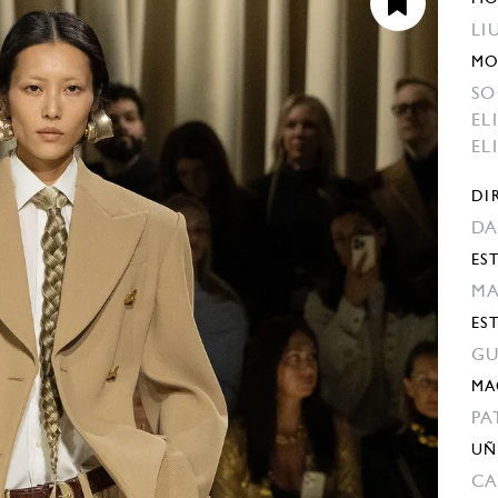
LI
MO
SO
EL
EL
DI
DA
EST
MA
ES
GU
MA
PA
UÑ
CA