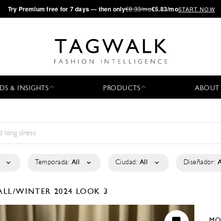
·
Try
Premium
free for 7 days — then only
€8.33/mo
€5.83/mo
START NOW
DS & INSIGHTS
PRODUCTS
ABOUT
Temporada:
All
Ciudad:
All
Diseñador:
A
ALL/WINTER 2024
LOOK 3
MO