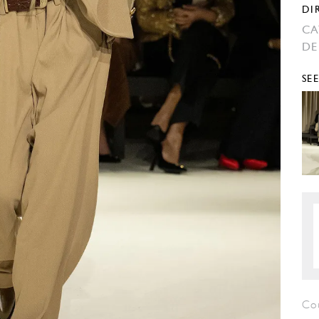
DI
CA
DE
SE
Cou