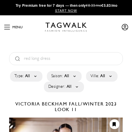
·
Try
Premium
free for 7 days — then only
€8.33/mo
€5.83/mo
START NOW
MENU
Type:
All
Saison:
All
Ville:
All
Designer:
All
VICTORIA BECKHAM
FALL/WINTER 2023
LOOK 11