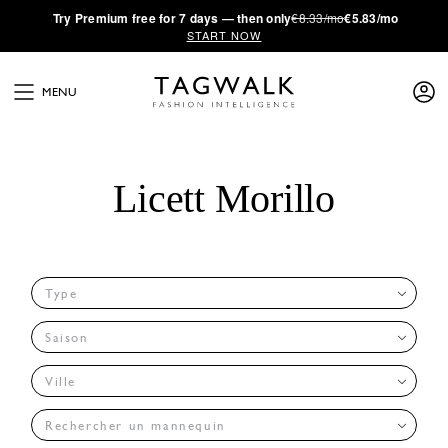
·
Try
Premium
free for 7 days — then only
€8.33/mo
€5.83/mo
START NOW
MENU
Licett Morillo
Type
Saison
Ville
Rechercher un mannequin