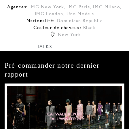
Agences:
IMG New York
,
IMG Paris
,
IMG Milano
,
IMG London
,
Uno Models
Nationalité:
Dominican Republic
Couleur de cheveux:
Black
New York
TALKS
Pré-commander notre dernier
rapport