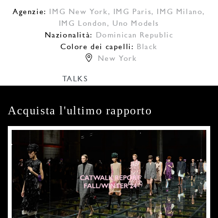
Agenzie:
IMG New York
,
IMG Paris
,
IMG Milano
,
IMG London
,
Uno Models
Nazionalità:
Dominican Republic
Colore dei capelli:
Black
New York
TALKS
Acquista l'ultimo rapporto