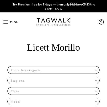
·
Try
Premium
free for 7 days — then only
€8.33/mo
€5.83/mo
START NOW
MENU
Licett Morillo
Tutte le categorie
Stagione
Città
Model