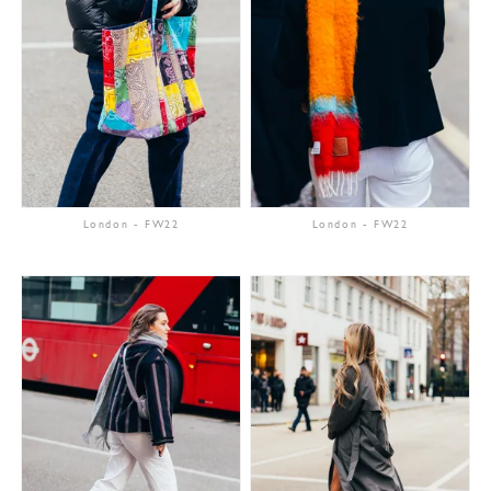
London
-
FW22
London
-
FW22