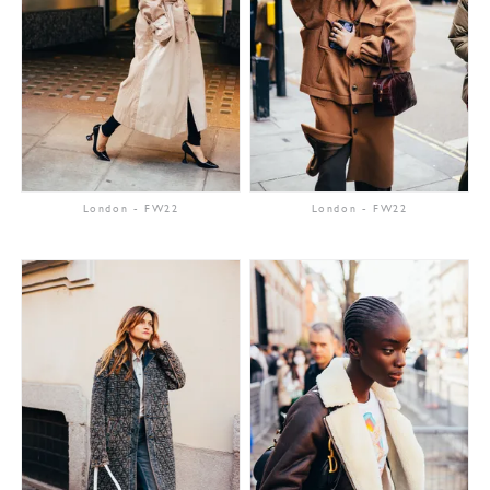
London
-
FW22
London
-
FW22