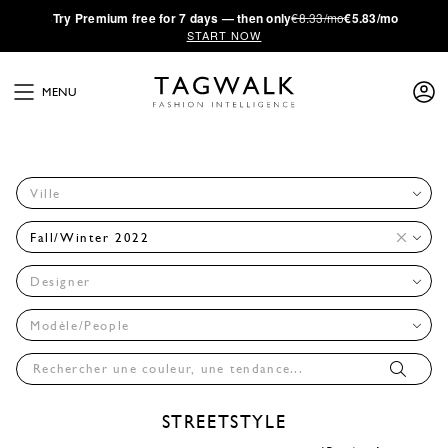
·
Try
Premium
free for 7 days — then only
€8.33/mo
€5.83/mo
START NOW
MENU
Ville
Fall/Winter 2022
Designer
Modèle/People
STREETSTYLE