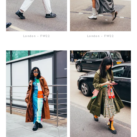
London
-
FW22
London
-
FW22