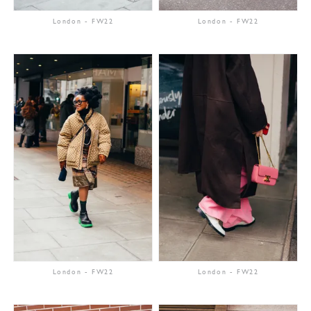
London
-
FW22
London
-
FW22
London
-
FW22
London
-
FW22