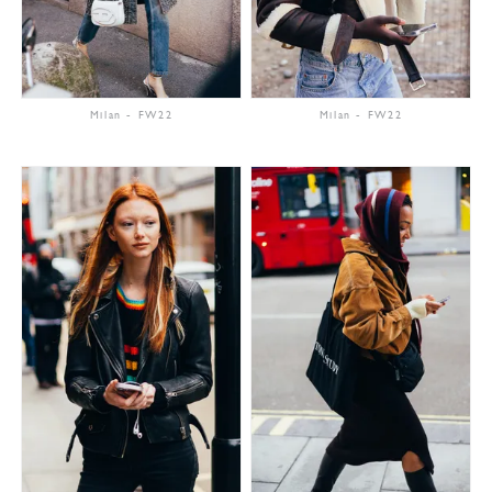
Milan
-
FW22
Milan
-
FW22