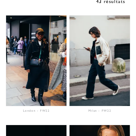
43 résultats
London
-
FW22
Milan
-
FW22