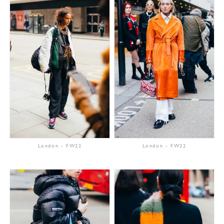
London
-
FW22
London
-
FW22