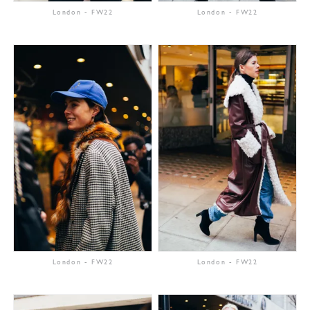
London
-
FW22
London
-
FW22
London
-
FW22
London
-
FW22