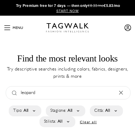
·
Try
Premium
free for 7 days — then only
€8.33/mo
€5.83/mo
START NOW
MENU
Find the most relevant looks
Try descriptive searches including colors, fabrics, designers,
prints & more
Tipo:
All
Stagione:
All
Città:
All
Stilista:
All
Clear all