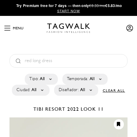
·
Try
Premium
free for 7 days — then only
€8.33/mo
€5.83/mo
START NOW
MENU
Tipo:
All
Temporada:
All
Ciudad:
All
Diseñador:
All
CLEAR ALL
TIBI
RESORT 2022
LOOK 11