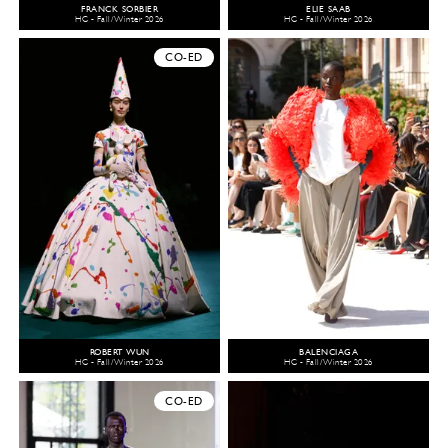
FRANCK SORBIER
ELIE SAAB
HC - Fall/Winter 2026
HC - Fall/Winter 2026
CO-ED
ROBERT WUN
BALENCIAGA
HC - Fall/Winter 2026
HC - Fall/Winter 2026
CO-ED