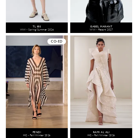
TL 180
ISABEL MARANT
WW - Spring/Summer 2026
WW - Resort 2027
CO-ED
FENDI
RAMI AL ALI
HC - Fall/Winter 2026
HC - Fall/Winter 2026