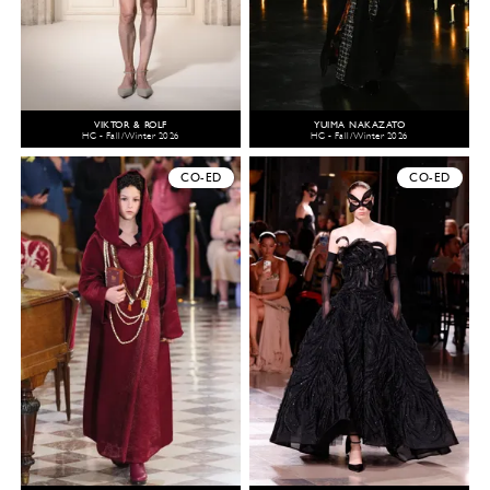
VIKTOR & ROLF
YUIMA NAKAZATO
HC - Fall/Winter 2026
HC - Fall/Winter 2026
CO-ED
CO-ED