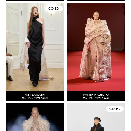
CO-ED
PEET DULLAERT
MANISH MALHOTRA
HC - Fall/Winter 2026
HC - Fall/Winter 2026
CO-ED