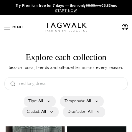
·
Try
Premium
free for 7 days — then only
€8.33/mo
€5.83/mo
START NOW
MENU
Explore each collection
Search looks, trends and silhouettes across every season.
Tipo:
All
Temporada:
All
Ciudad:
All
Diseñador:
All