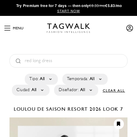
·
Try
Premium
free for 7 days — then only
€8.33/mo
€5.83/mo
START NOW
MENU
Tipo:
All
Temporada:
All
Ciudad:
All
Diseñador:
All
CLEAR ALL
LOULOU DE SAISON
RESORT 2026
LOOK 7