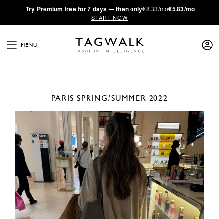
·
Try
Premium
free for 7 days — then only
€8.33/mo
€5.83/mo
START NOW
MENU
PARIS
SPRING/SUMMER 2022