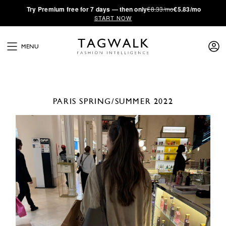
·
Try
Premium
free for 7 days — then only
€8.33/mo
€5.83/mo
START NOW
MENU
PARIS
SPRING/SUMMER 2022