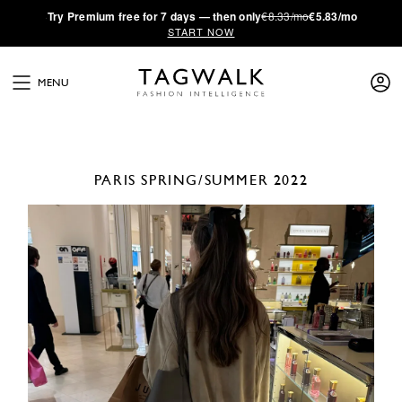
·
Try
Premium
free for 7 days — then only
€8.33/mo
€5.83/mo
START NOW
MENU
PARIS
SPRING/SUMMER 2022