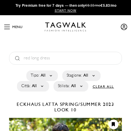
·
Try
Premium
free for 7 days — then only
€8.33/mo
€5.83/mo
START NOW
MENU
Tipo:
All
Stagione:
All
Città:
All
Stilista:
All
CLEAR ALL
ECKHAUS LATTA
SPRING/SUMMER 2023
LOOK 10