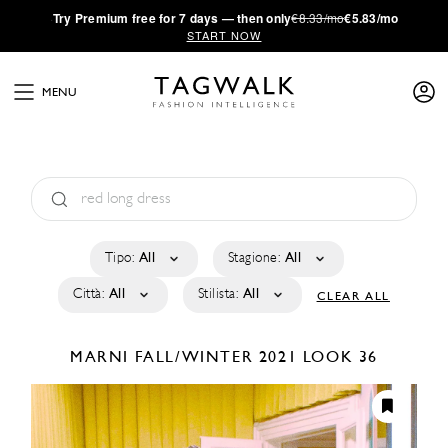
·
Try
Premium
free for 7 days — then only
€8.33/mo
€5.83/mo
START NOW
MENU
Tipo:
All
Stagione:
All
Città:
All
Stilista:
All
CLEAR ALL
MARNI
FALL/WINTER 2021
LOOK 36