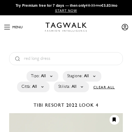
·
Try
Premium
free for 7 days — then only
€8.33/mo
€5.83/mo
START NOW
MENU
Tipo:
All
Stagione:
All
Città:
All
Stilista:
All
CLEAR ALL
TIBI
RESORT 2022
LOOK 4