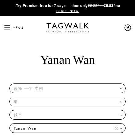
·
Try
Premium
free for 7 days — then only
€8.33/mo
€5.83/mo
START NOW
MENU
Yanan Wan
选择 一个 类别
季
城市
Yanan Wan